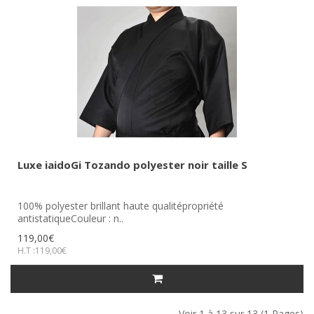
Luxe iaidoGi Tozando polyester noir taille S
100% polyester brillant haute qualitépropriété
antistatiqueCouleur : n..
119,00€
H.T :119,00€
Voir 1 à 13 sur 13 (1 Pages)