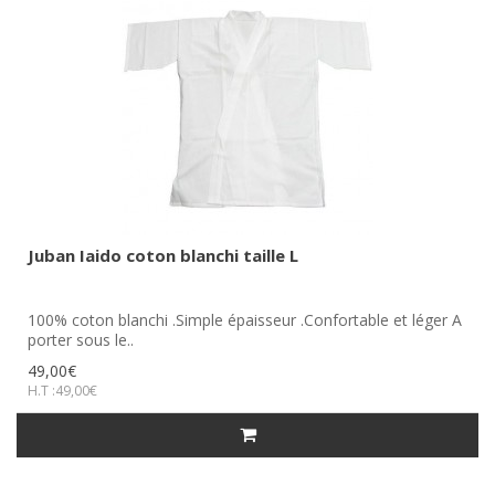
Juban Iaido coton blanchi taille L
100% coton blanchi .Simple épaisseur .Confortable et léger A
porter sous le..
49,00€
H.T :49,00€