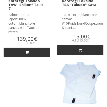
Karategi Tokaido
Karategi Tokaido
TAW "Shikon" Taille
TSA "Yakudo" Kata
7
Fabrication au
100% coton,blanc,toile
Japon100%
canvas
coton,,blanc,toile
#10Poids:lourdCoupe:tourn
canvas #11 Taux de
& panta..
rétréci..
115,00€
139,00€
H.T :115,00€
H.T :139,00€