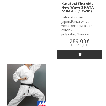
Karategi Shureido
New Wave 3 KATA
taille 4.5 (175cm)
Fabrication au
japon,Pantalon et
veste keikogi,Fait en
coton /
polyester,Nouveau..
289,00€
H.T :289,00€