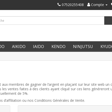
07520255408
Compte
DO
AIKIDO
IAIDO
KENDO
NINJUTSU
KYUD
 aux membres de gagner de l’argent en plaçant sur leur site web un o
les ventes faites à des clients ayant cliqué sur ces liens généreront 
ctuellement de 5%.
ns d’affiliation ou nos Conditions Générales de Vente.