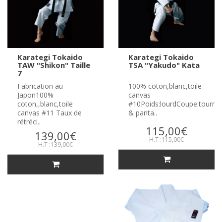
Karategi Tokaido
Karategi Tokaido
TAW "Shikon" Taille
TSA "Yakudo" Kata
7
Fabrication au
100% coton,blanc,toile
Japon100%
canvas
coton,,blanc,toile
#10Poids:lourdCoupe:tourn
canvas #11 Taux de
& panta..
rétréci..
115,00€
139,00€
H.T :115,00€
H.T :139,00€