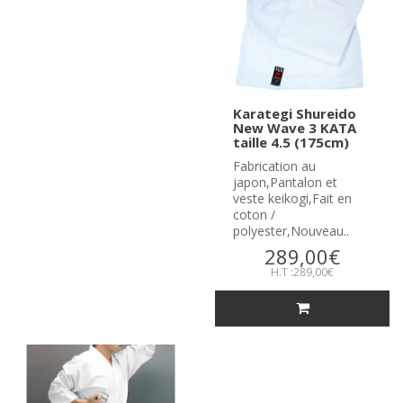
Karategi Shureido
New Wave 3 KATA
taille 4.5 (175cm)
Fabrication au
japon,Pantalon et
veste keikogi,Fait en
coton /
polyester,Nouveau..
289,00€
H.T :289,00€