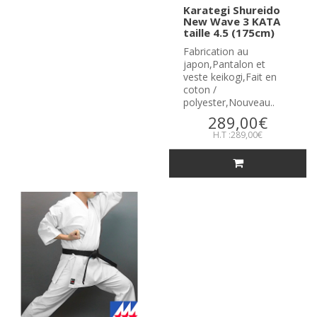
Karategi Shureido
New Wave 3 KATA
taille 4.5 (175cm)
Fabrication au
japon,Pantalon et
veste keikogi,Fait en
coton /
polyester,Nouveau..
289,00€
H.T :289,00€