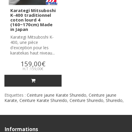
Karategi Mitsuboshi
K-400 traditionnel
coton lourd 4
(160~170cm) Made
in Japan
Karategi Mitsuboshi K-
400, une pièce
d'exception pour les
karatekas haut niveau...
159,00€
H.T :159,00€
Etiquettes :
Ceinture jaune Karate Shureido
,
Ceinture jaune
Karate
,
Ceinture Karate Shureido
,
Ceinture Shureido
,
Shureido
,
Informations