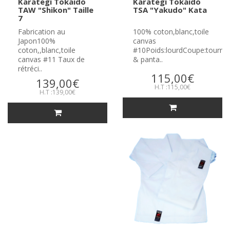
Karategi Tokaido
Karategi Tokaido
TAW "Shikon" Taille
TSA "Yakudo" Kata
7
Fabrication au
100% coton,blanc,toile
Japon100%
canvas
coton,,blanc,toile
#10Poids:lourdCoupe:tourn
canvas #11 Taux de
& panta..
rétréci..
115,00€
139,00€
H.T :115,00€
H.T :139,00€